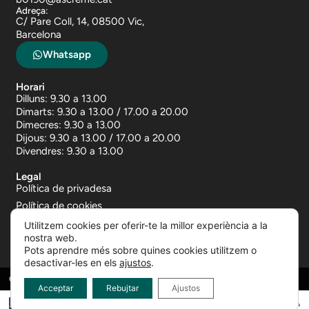
Adreça:
C/ Pare Coll, 14, 08500 Vic,
Barcelona
Whatsapp
Horari
Dilluns: 9.30 a 13.00
Dimarts: 9.30 a 13.00 / 17.00 a 20.00
Dimecres: 9.30 a 13.00
Dijous: 9.30 a 13.00 / 17.00 a 20.00
Divendres: 9.30 a 13.00
Legal
Política de privadesa
Política de cookies
Avís legal
Utilitzem cookies per oferir-te la millor experiència a la
nostra web.
Pots aprendre més sobre quines cookies utilitzem o
desactivar-les en els
ajustos
.
© centremedicrevisionsosona.com · powered by
Qualirion
Acceptar
Rebujtar
Ajustos