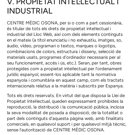
V. PROPIETAT INTEL·LECTUAL I
INDUSTRIAL
CENTRE MÈDIC OSONA
, per si o com a part cessionària,
és titular de tots els drets de propietat intel·lectual i
industrial del Lloc Web, així com dels elements continguts
en el mateix (a títol enunciatiu i no exhaustiu, imatges, so,
àudio, vídeo, programari o textos, marques o logotips,
combinacions de colors, estructura i disseny, selecció de
materials usats, programes d’ordinador necessaris per al
seu funcionament, accés i ús, etc.). Seran, per tant, obres
protegides com a propietat intel·lectual per l’ordenament
jurídic espanyol, essent-los aplicable tant la normativa
espanyola i comunitària en aquest camp, com els tractats
internacionals relatius a la matèria i subscrits per Espanya.
Tots els drets reservats. En virtut del que disposa la Llei de
Propietat Intel·lectual, queden expressament prohibides la
reproducció, la distribució i la comunicació pública, inclosa
la seva modalitat de posada a disposició, de la totalitat o
part dels continguts d’aquesta pàgina web, amb finalitats
comercials, en qualsevol suport i per qualsevol mitjà tècnic,
sense l’autorització de
CENTRE MÈDIC OSONA
.