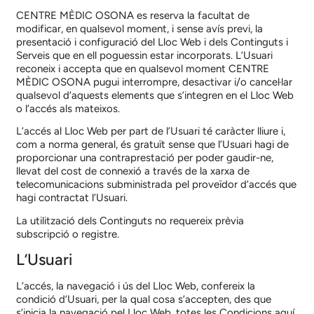
CENTRE MÈDIC OSONA
es reserva la facultat de
modificar, en qualsevol moment, i sense avís previ, la
presentació i configuració del Lloc Web i dels Continguts i
Serveis que en ell poguessin estar incorporats. L’Usuari
reconeix i accepta que en qualsevol moment
CENTRE
MÈDIC OSONA
pugui interrompre, desactivar i/o cancel·lar
qualsevol d’aquests elements que s’integren en el Lloc Web
o l’accés als mateixos.
L’accés al Lloc Web per part de l’Usuari té caràcter lliure i,
com a norma general, és gratuït sense que l’Usuari hagi de
proporcionar una contraprestació per poder gaudir-ne,
llevat del cost de connexió a través de la xarxa de
telecomunicacions subministrada pel proveïdor d’accés que
hagi contractat l’Usuari.
La utilització dels Continguts no requereix prèvia
subscripció o registre.
L’Usuari
L’accés, la navegació i ús del Lloc Web, confereix la
condició d’Usuari, per la qual cosa s’accepten, des que
s’inicia la navegació pel Lloc Web, totes les Condicions aquí