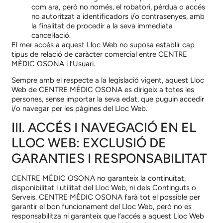
com ara, però no només, el robatori, pèrdua o accés
no autoritzat a identificadors i/o contrasenyes, amb
la finalitat de procedir a la seva immediata
cancel·lació.
El mer accés a aquest Lloc Web no suposa establir cap
tipus de relació de caràcter comercial entre
CENTRE
MÈDIC OSONA
i l’Usuari.
Sempre amb el respecte a la legislació vigent, aquest Lloc
Web de
CENTRE MÈDIC OSONA
es dirigeix a totes les
persones, sense importar la seva edat, que puguin accedir
i/o navegar per les pàgines del Lloc Web.
III. ACCÉS I NAVEGACIÓ EN EL
LLOC WEB: EXCLUSIÓ DE
GARANTIES I RESPONSABILITAT
CENTRE MÈDIC OSONA
no garanteix la continuïtat,
disponibilitat i utilitat del Lloc Web, ni dels Continguts o
Serveis.
CENTRE MÈDIC OSONA
farà tot el possible per
garantir el bon funcionament del Lloc Web, però no es
responsabilitza ni garanteix que l’accés a aquest Lloc Web