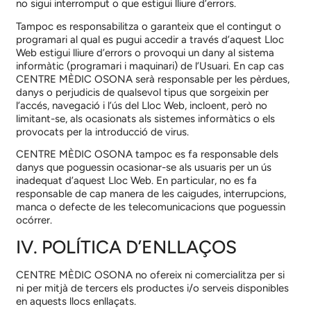
no sigui interromput o que estigui lliure d’errors.
Tampoc es responsabilitza o garanteix que el contingut o
programari al qual es pugui accedir a través d’aquest Lloc
Web estigui lliure d’errors o provoqui un dany al sistema
informàtic (programari i maquinari) de l’Usuari. En cap cas
CENTRE MÈDIC OSONA
serà responsable per les pèrdues,
danys o perjudicis de qualsevol tipus que sorgeixin per
l’accés, navegació i l’ús del Lloc Web, incloent, però no
limitant-se, als ocasionats als sistemes informàtics o els
provocats per la introducció de virus.
CENTRE MÈDIC OSONA
tampoc es fa responsable dels
danys que poguessin ocasionar-se als usuaris per un ús
inadequat d’aquest Lloc Web. En particular, no es fa
responsable de cap manera de les caigudes, interrupcions,
manca o defecte de les telecomunicacions que poguessin
ocórrer.
IV. POLÍTICA D’ENLLAÇOS
CENTRE MÈDIC OSONA
no ofereix ni comercialitza per si
ni per mitjà de tercers els productes i/o serveis disponibles
en aquests llocs enllaçats.