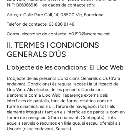
NIF:
B66966516
, i les dades de contacte són:
Adreça:
Calle Pare Coll, 14, 08500 Vic, Barcelona
Telèfon de contacte:
93 886 81 48
Correu electrònic de contacte:
b0190@ascreme.cat
II. TERMES I CONDICIONS
GENERALS D’ÚS
L’objecte de les condicions: El Lloc Web
L’objecte de les presents Condicions Generals d’Ús (d’ara
endavant, Condicions) és regular l’accés i la utilització del
Lloc Web. Als efectes de les presents Condicions
s’entendrà com a Lloc Web: l’aparença externa dels
interfícies de pantalla, tant de forma estàtica com de
forma dinàmica, és a dir, l’arbre de navegació; i tots els
elements integrats tant en els interfícies de pantalla com en
l’arbre de navegació (d’ara endavant, Continguts) i tots
aquells serveis o recursos en línia que, si escau, ofereixi als
Usuaris (d’ara endavant, Serveis).