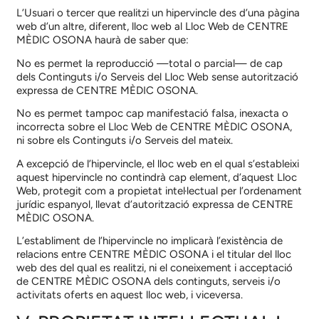
L’Usuari o tercer que realitzi un hipervincle des d’una pàgina
web d’un altre, diferent, lloc web al Lloc Web de
CENTRE
MÈDIC OSONA
haurà de saber que:
No es permet la reproducció —total o parcial— de cap
dels Continguts i/o Serveis del Lloc Web sense autorització
expressa de
CENTRE MÈDIC OSONA
.
No es permet tampoc cap manifestació falsa, inexacta o
incorrecta sobre el Lloc Web de
CENTRE MÈDIC OSONA
,
ni sobre els Continguts i/o Serveis del mateix.
A excepció de l’hipervincle, el lloc web en el qual s’estableixi
aquest hipervincle no contindrà cap element, d’aquest Lloc
Web, protegit com a propietat intel·lectual per l’ordenament
jurídic espanyol, llevat d’autorització expressa de
CENTRE
MÈDIC OSONA
.
L’establiment de l’hipervincle no implicarà l’existència de
relacions entre
CENTRE MÈDIC OSONA
i el titular del lloc
web des del qual es realitzi, ni el coneixement i acceptació
de
CENTRE MÈDIC OSONA
dels continguts, serveis i/o
activitats oferts en aquest lloc web, i viceversa.