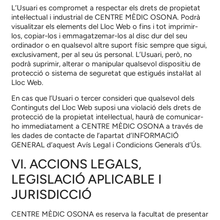
L’Usuari es compromet a respectar els drets de propietat
intel·lectual i industrial de
CENTRE MÈDIC OSONA
. Podrà
visualitzar els elements del Lloc Web o fins i tot imprimir-
los, copiar-los i emmagatzemar-los al disc dur del seu
ordinador o en qualsevol altre suport físic sempre que sigui,
exclusivament, per al seu ús personal. L’Usuari, però, no
podrà suprimir, alterar o manipular qualsevol dispositiu de
protecció o sistema de seguretat que estigués instal·lat al
Lloc Web.
En cas que l’Usuari o tercer consideri que qualsevol dels
Continguts del Lloc Web suposi una violació dels drets de
protecció de la propietat intel·lectual, haurà de comunicar-
ho immediatament a
CENTRE MÈDIC OSONA
a través de
les dades de contacte de l’apartat d’INFORMACIÓ
GENERAL d’aquest Avís Legal i Condicions Generals d’Ús.
VI. ACCIONS LEGALS,
LEGISLACIÓ APLICABLE I
JURISDICCIÓ
CENTRE MÈDIC OSONA
es reserva la facultat de presentar