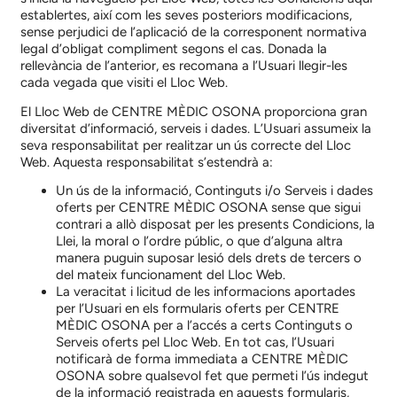
establertes, així com les seves posteriors modificacions,
sense perjudici de l’aplicació de la corresponent normativa
legal d’obligat compliment segons el cas. Donada la
rellevància de l’anterior, es recomana a l’Usuari llegir-les
cada vegada que visiti el Lloc Web.
El Lloc Web de
CENTRE MÈDIC OSONA
proporciona gran
diversitat d’informació, serveis i dades. L’Usuari assumeix la
seva responsabilitat per realitzar un ús correcte del Lloc
Web. Aquesta responsabilitat s’estendrà a:
Un ús de la informació, Continguts i/o Serveis i dades
oferts per
CENTRE MÈDIC OSONA
sense que sigui
contrari a allò disposat per les presents Condicions, la
Llei, la moral o l’ordre públic, o que d’alguna altra
manera puguin suposar lesió dels drets de tercers o
del mateix funcionament del Lloc Web.
La veracitat i licitud de les informacions aportades
per l’Usuari en els formularis oferts per
CENTRE
MÈDIC OSONA
per a l’accés a certs Continguts o
Serveis oferts pel Lloc Web. En tot cas, l’Usuari
notificarà de forma immediata a
CENTRE MÈDIC
OSONA
sobre qualsevol fet que permeti l’ús indegut
de la informació registrada en aquests formularis,